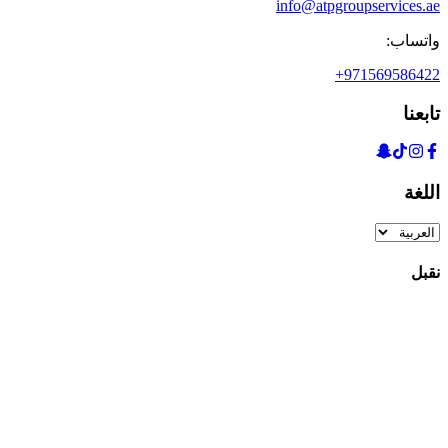
info@atpgroupservices.ae
واتساب:
+971569586422
تابعنا
اللغة
نقبل