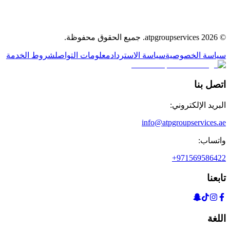
©
2026
atpgroupservices.
جميع الحقوق محفوظة
.
سياسة الخصوصية
سياسة الاسترداد
معلومات التواصل
شروط الخدمة
اتصل بنا
البريد الإلكتروني:
info@atpgroupservices.ae
واتساب:
+971569586422
تابعنا
اللغة