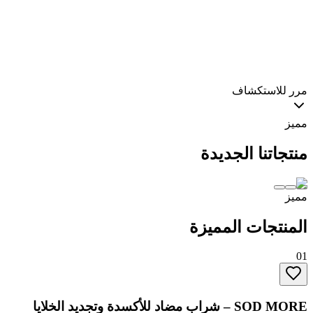
0
+
سنوات خبرة
0
+
منتج
استكشف عضوية ATP
تعرف على قصتنا
مرر للاستكشاف
مميز
منتجاتنا الجديدة
مميز
المنتجات المميزة
01
SOD MORE – شراب مضاد للأكسدة وتجديد الخلايا