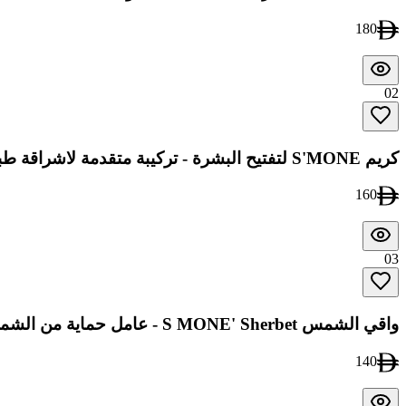
180
02
كريم S'MONE لتفتيح البشرة - تركيبة متقدمة لاشراقة طبيعية
160
03
واقي الشمس S MONE' Sherbet - عامل حماية من الشمس 50+ PA++++
140