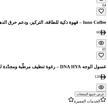
04
Inno Coffee – قهوة ذكية للطاقة، التركيز، ودعم حرق الدهون
60
05
غسول الوجه DNA HYA – رغوة تنظيف مرطّبة ومجدّدة للبشرة
120
عرض جميع المنتجات
الخدمات المميزة