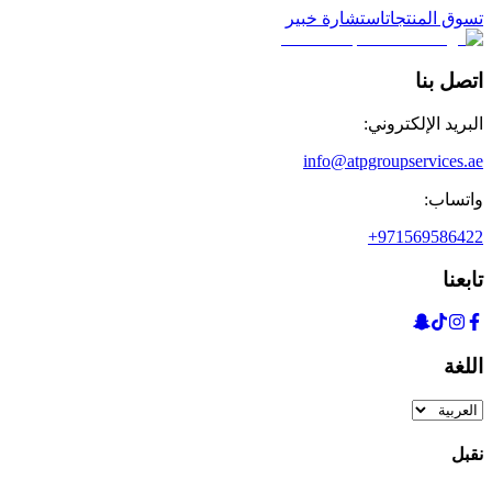
تسوق المنتجات
استشارة خبير
اتصل بنا
البريد الإلكتروني:
info@atpgroupservices.ae
واتساب:
+971569586422
تابعنا
اللغة
نقبل