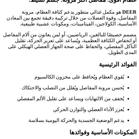
DEER
هو
مكمل
غذائي
متطور
يدعم
كثافة
العظام،
مرونة
المفاصل،
وقوة
العضلات
من
خلال
تركيبة
دقيقة
تجمع
بين
المعادن
الأساسية،
الكولاجين،
الفيتامينات،
ومكونات
عشبية
طبيعية.
مصمم
خصيصًا
للبالغين،
الرياضيين،
أو
لمن
يعانون
من
آلام
المفاصل
أو
انخفاض
الكثافة
العظمية،
ويُساعد
على
تعزيز
الحركة،
تقليل
التآكل
المفصلي،
والحفاظ
على
صحة
الجهاز
العضلي
الهيكلي
على
المدى
الطويل.
الفوائد
الرئيسية
يُقوي
العظام
ويُحافظ
على
مخزون
الكالسيوم
يُحسن
مرونة
المفاصل
ويُقلل
من
التصلب
والاحتكاك
يُخفف
من
الالتهابات
ويساعد
على
تقليل
الألم
المفصلي
يُعزز
الأداء
العضلي
والتوازن
الحركي
يدعم
الوضعية
الجسدية
والحركة
اليومية
بسلاسة
المكونات
الأساسية
وفوائدها