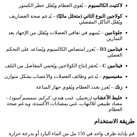
لاكتيت
الكالسيوم
–
يُقوي
العظام
ويُقلل
خطر
الكسور
كولاجين
النوع
الثاني (
متحلل
مائيًا)
–
يُدعم
صحة
الغضاريف
ويُقلل
التآكل
المفصلي
جلوتامين
–
يُسهم
في
تعافي
العضلات
ويُقلل
من
الإجهاد
بعد
التمارين
فيتامين
D3
–
يُعزز
امتصاص
الكالسيوم
ويُساعد
على
التحكم
العضلي
فيتامين
C
–
يُحفز
إنتاج
الكولاجين
ويُحمي
المفاصل
من
التلف
مغنيسيوم
–
يُدعم
وظائف
العضلات
والأعصاب
بشكل
متوازن
زنك
–
يُعزز
تجدد
العظام
ويُقوي
جهاز
المناعة
خليط
الأعشاب
(
زنجبيل،
عنب
هندي،
كركم،
سمسم
أسود)
–
مضاد
طبيعي
للالتهاب،
غني
بمضادات
الأكسدة،
ويدعم
صحة
العظام
طريقة
الاستخدام
قم
بإذابة
ظرف
واحد
في
150
مل
من
الماء
البارد
أو
بدرجة
حرارة