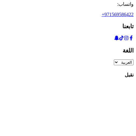
واتساب:
+971569586422
تابعنا
اللغة
نقبل