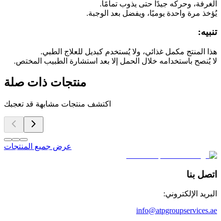
الغرفة،
وحركه
جيدًا
حتى
يذوب
تمامًا.
يُؤخذ
مرة
واحدة
يوميًا،
ويفضل
بعد
الوجبة.
تنبيه:
هذا
المنتج
مكمل
غذائي،
ولا
يُستخدم
كبديل
للعلاج
الطبي.
لا
يُنصح
باستخدامه
خلال
الحمل
إلا
بعد
استشارة
الطبيب
المختص.
منتجات ذات صلة
اكتشف منتجات مشابهة قد تعجبك
عرض جميع المنتجات
اتصل بنا
البريد الإلكتروني:
info@atpgroupservices.ae