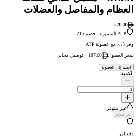
العظام والمفاصل والعضلات
220.00
ATP المتميزة
-
خصم 15٪
وفر 15٪ مع عضوية ATP
سعر العضو:
187.00
+ توصيل مجاني
انضم إلى العضوية
الكمية
غير متوفر
غير متوفر
دفع آمن