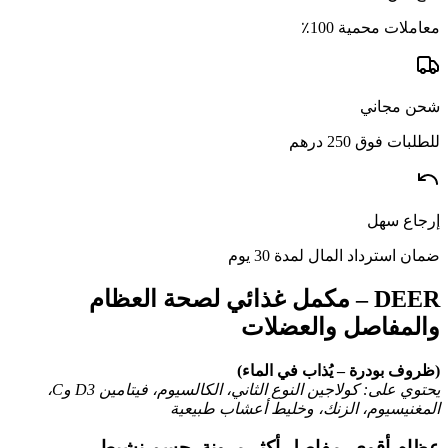
معاملات محمية 100٪
شحن مجاني
للطلبات فوق 250 درهم
إرجاع سهل
ضمان استرداد المال لمدة 30 يوم
DEER –
مكمل
غذائي
لصحة
العظام
والمفاصل
والعضلات
(
ظروف
بودرة –
يُذاب
في
الماء)
يحتوي
على:
كولاجين
النوع
الثاني،
الكالسيوم،
فيتامين
D3
وC،
المغنيسيوم،
الزنك،
وخليط
أعشاب
طبيعية
عظام
أقوى.
مفاصل
أكثر
مرونة.
جسم
نشيط.