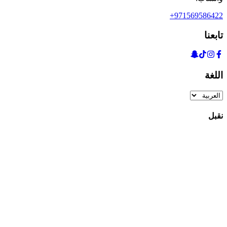
+971569586422
تابعنا
اللغة
نقبل